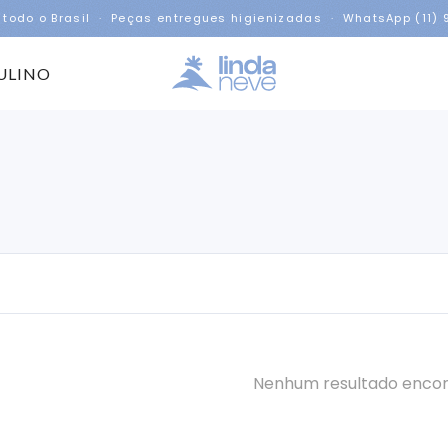
 todo o Brasil · Peças entregues higienizadas · WhatsApp (11)
ULINO
Nenhum resultado enco