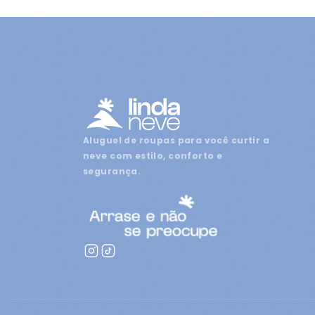
Aluguel de roupas para você curtir a
neve com estilo, conforto e
segurança.