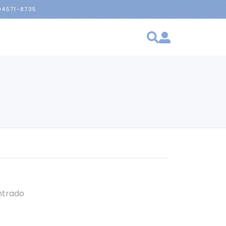
 94571-8735
ntrado