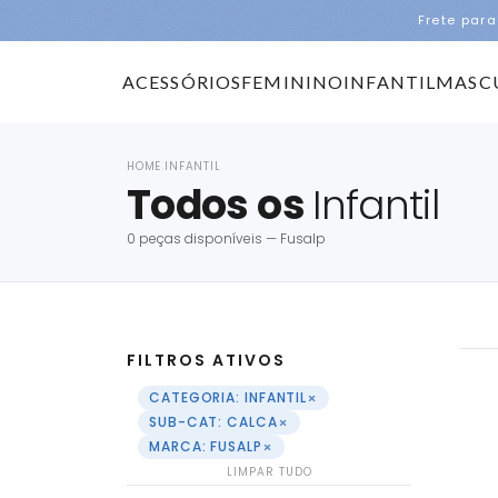
Frete para
ACESSÓRIOS
FEMININO
INFANTIL
MASC
HOME
INFANTIL
›
Todos os
Infantil
0 peças disponíveis — Fusalp
FILTROS ATIVOS
×
CATEGORIA: INFANTIL
×
SUB-CAT: CALCA
×
MARCA: FUSALP
LIMPAR TUDO