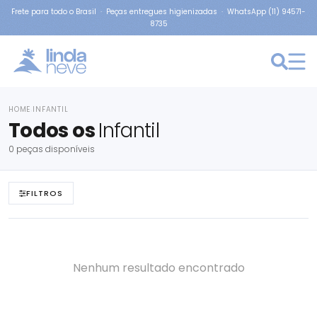
Frete para todo o Brasil · Peças entregues higienizadas · WhatsApp (11) 94571-
8735
HOME
INFANTIL
›
Todos os
Infantil
0 peças disponíveis
FILTROS
Nenhum resultado encontrado