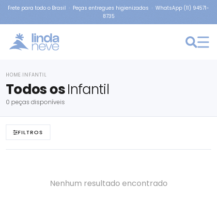
Frete para todo o Brasil · Peças entregues higienizadas · WhatsApp (11) 94571-
8735
HOME
INFANTIL
›
Todos os
Infantil
0 peças disponíveis
FILTROS
Nenhum resultado encontrado