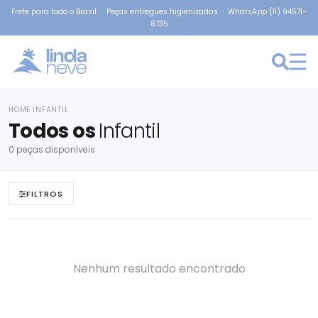
Frete para todo o Brasil · Peças entregues higienizadas · WhatsApp (11) 94571-
8735
HOME
INFANTIL
›
Todos os
Infantil
0 peças disponíveis
FILTROS
Nenhum resultado encontrado