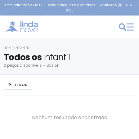
Frete para todo o Brasil · Peças entregues higienizadas · WhatsApp (11) 94571-
8735
HOME
INFANTIL
›
Todos os
Infantil
0 peças disponíveis — Saslon
FILTROS
Nenhum resultado encontrado