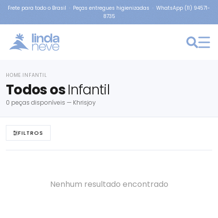
Frete para todo o Brasil · Peças entregues higienizadas · WhatsApp (11) 94571-
8735
HOME
INFANTIL
›
Todos os
Infantil
0 peças disponíveis — Khrisjoy
FILTROS
Nenhum resultado encontrado