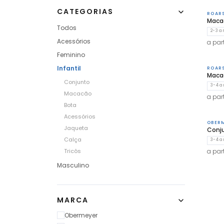
CATEGORIAS
ROAR
Maca
Todos
2-3 a
Acessórios
a part
Feminino
Infantil
ROAR
Maca
Conjunto
3-4 a
Macacão
a part
Bota
Acessórios
OBER
Jaqueta
Conj
Calça
3-4 a
Tricôs
a part
Masculino
MARCA
Obermeyer