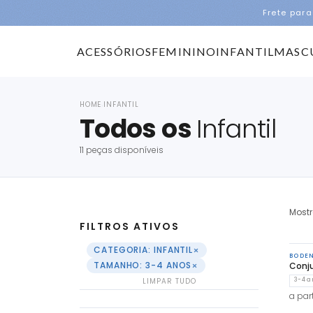
Frete para
ACESSÓRIOS
FEMININO
INFANTIL
MASC
HOME
INFANTIL
›
Todos os
Infantil
11 peças disponíveis
Most
FILTROS ATIVOS
×
CATEGORIA: INFANTIL
BODE
×
TAMANHO: 3-4 ANOS
Conju
LIMPAR TUDO
3-4 a
a part