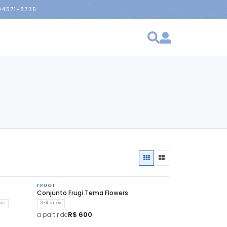
 94571-8735
FRUGI
Conjunto Frugi Tema Flowers
os
3-4 anos
R$ 600
a partir de