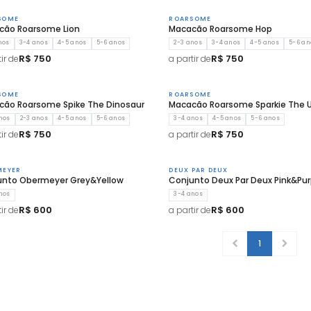
SOME
ROARSOME
cão Roarsome Lion
Macacão Roarsome Hop
nos
3-4 anos
4-5 anos
5-6 anos
2-3 anos
3-4 anos
4-5 anos
5-6 an
R$ 750
R$ 750
ir de
a partir de
SOME
ROARSOME
cão Roarsome Spike The Dinosaur
Macacão Roarsome Sparkie The U
nos
2-3 anos
4-5 anos
5-6 anos
3-4 anos
4-5 anos
5-6 anos
R$ 750
R$ 750
ir de
a partir de
MEYER
DEUX PAR DEUX
unto Obermeyer Grey&Yellow
Conjunto Deux Par Deux Pink&Pur
nos
3-4 anos
R$ 600
R$ 600
ir de
a partir de
1