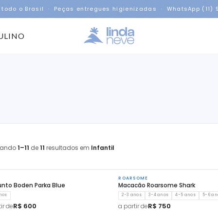
 todo o Brasil · Peças entregues higienizadas · WhatsApp (11)
ULINO
rando
1–11
de
11
resultados em
Infantil
N
ROARSOME
nto Boden Parka Blue
Macacão Roarsome Shark
nos
2-3 anos
3-4 anos
4-5 anos
5-6 an
R$ 600
R$ 750
ir de
a partir de