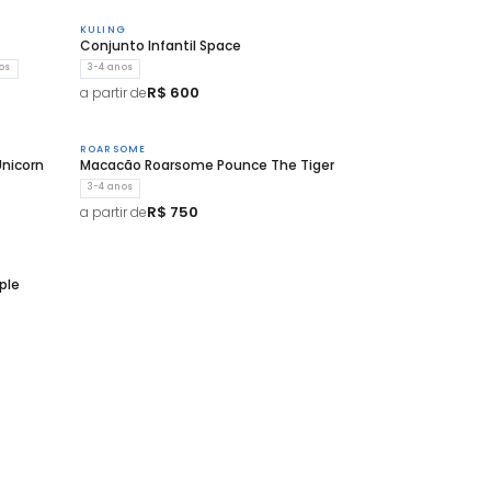
KULING
Conjunto Infantil Space
os
3-4 anos
R$ 600
a partir de
ROARSOME
nicorn
Macacão Roarsome Pounce The Tiger
3-4 anos
R$ 750
a partir de
ple