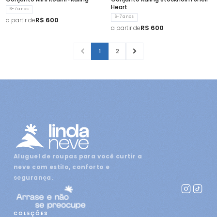
Heart
6-7 anos
6-7 anos
R$ 600
a partir de
R$ 600
a partir de
1
2
Aluguel de roupas para você curtir a
neve com estilo, conforto e
segurança.
COLEÇÕES