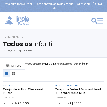
Frete para todo o Brasil · Peças entregues higienizadas · WhatsApp (11) 94571-
8735
HOME
INFANTIL
›
Todos os
Infantil
13 peças disponíveis
Mostrando
1–12
de
13
resultados em
Infantil
FILTROS
KULING
PERFECT MOMENT
Conjunto Kulling Cleveland
Conjunto Perfect Moment Nuuk
Puffer
Puffer Star red e blue
6-7 anos
6-7 anos
R$ 600
R$ 1.100
a partir de
a partir de