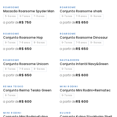
ROARSOME
ROARSOME
Macacão Roarsome Spyder Man
Conjunto Roarsome shark
5-6 anos
6-7 anos
7-8 anos
6-7 anos
7-8 anos
8-9 anos
R$ 750
R$ 650
a partir de
a partir de
ROARSOME
ROARSOME
Conjunto Roarsome Hop
Conjunto Roarsome Dinosaur
6-7 anos
7-8 anos
8-9 anos
6-7 anos
7-8 anos
8-9 anos
R$ 650
R$ 650
a partir de
a partir de
ROARSOME
NAVY&GREEN
Conjunto Roarsome Unicorn
Conjunto Infantil Navy&Green
6-7 anos
7-8 anos
8-9 anos
6-7 anos
R$ 650
R$ 600
a partir de
a partir de
REIMA TEISKO
MINI RODINI
Conjunto Reima Teisko Green
Conjunto Mini Rodini+Reimatec
6-7 anos
6-7 anos
R$ 600
R$ 600
a partir de
a partir de
MINI RODINI
KULING
Conjunto Mini Rodini+Kuling
Conjunto Kuling Stockholm Shell