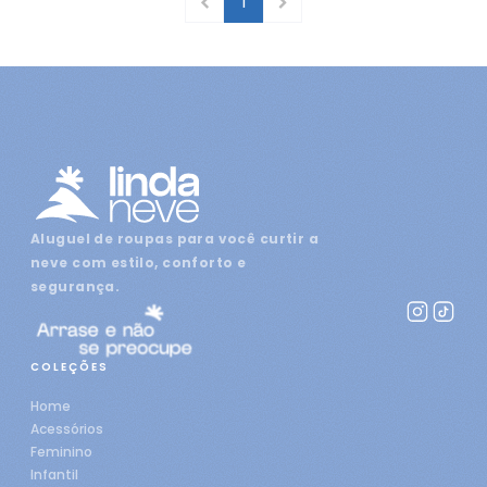
1
Aluguel de roupas para você curtir a
neve com estilo, conforto e
segurança.
COLEÇÕES
Home
Acessórios
Feminino
Infantil