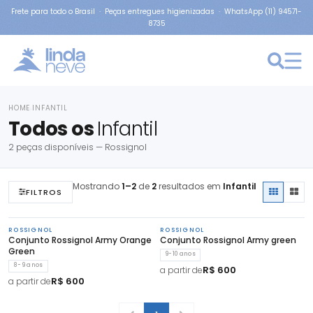
Frete para todo o Brasil · Peças entregues higienizadas · WhatsApp (11) 94571-
8735
HOME
INFANTIL
›
Todos os
Infantil
2 peças disponíveis — Rossignol
Mostrando
1–2
de
2
resultados em
Infantil
FILTROS
ROSSIGNOL
ROSSIGNOL
Conjunto Rossignol Army Orange
Conjunto Rossignol Army green
Green
9-10 anos
8-9 anos
R$ 600
a partir de
R$ 600
a partir de