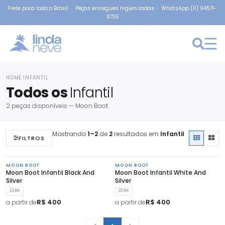
Frete para todo o Brasil · Peças entregues higienizadas · WhatsApp (11) 94571-
8735
HOME
INFANTIL
›
Todos os
Infantil
2 peças disponíveis — Moon Boot
Mostrando
1–2
de
2
resultados em
Infantil
FILTROS
MOON BOOT
MOON BOOT
Moon Boot Infantil Black And
Moon Boot Infantil White And
Silver
Silver
32BR
30BR
R$ 400
R$ 400
a partir de
a partir de