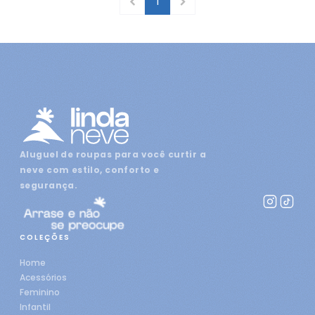
1
Aluguel de roupas para você curtir a
neve com estilo, conforto e
segurança.
COLEÇÕES
Home
Acessórios
Feminino
Infantil