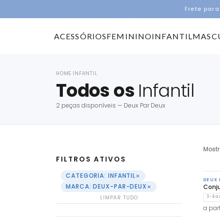
Frete para
ACESSÓRIOS
FEMININO
INFANTIL
MASC
HOME
INFANTIL
›
Todos os
Infantil
2 peças disponíveis — Deux Par Deux
Most
FILTROS ATIVOS
×
CATEGORIA: INFANTIL
DEUX 
×
MARCA: DEUX-PAR-DEUX
Conju
LIMPAR TUDO
3-4 a
a part