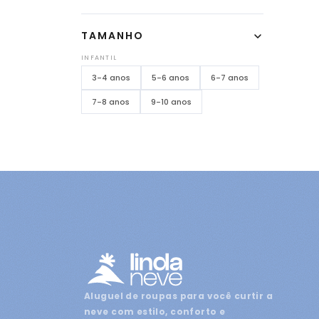
TAMANHO
INFANTIL
3-4 anos
5-6 anos
6-7 anos
7-8 anos
9-10 anos
Aluguel de roupas para você curtir a
neve com estilo, conforto e