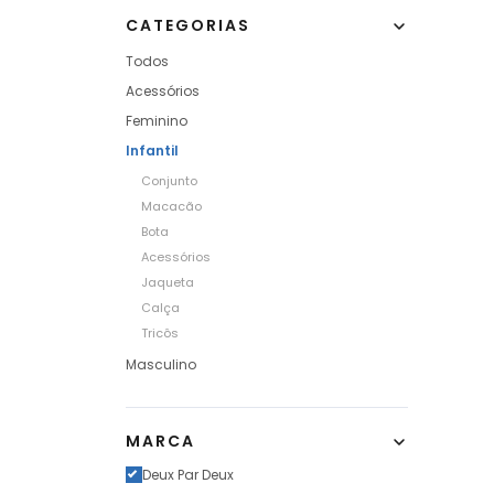
CATEGORIAS
Todos
Acessórios
Feminino
Infantil
Conjunto
Macacão
Bota
Acessórios
Jaqueta
Calça
Tricôs
Masculino
MARCA
Deux Par Deux