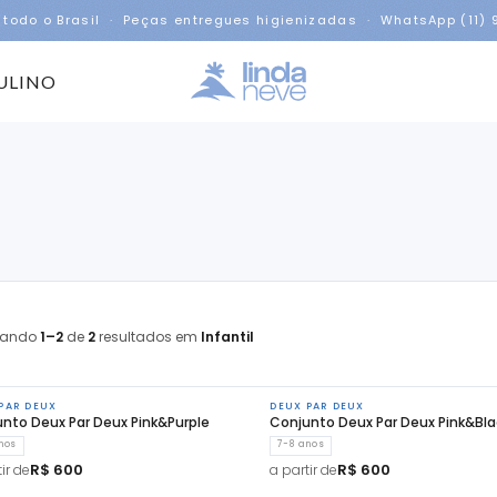
 todo o Brasil · Peças entregues higienizadas · WhatsApp (11)
ULINO
rando
1–2
de
2
resultados em
Infantil
PAR DEUX
DEUX PAR DEUX
nto Deux Par Deux Pink&Purple
Conjunto Deux Par Deux Pink&Bla
nos
7-8 anos
R$ 600
R$ 600
ir de
a partir de