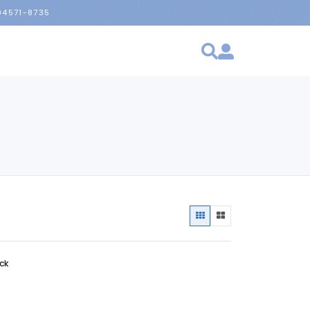
 94571-8735
ck