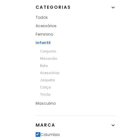
CATEGORIAS
Todos
Acessórios
Feminino
Infantil
Conjunto
Macacão
Bota
Acessórios
Jaqueta
Calça
Tricôs
Masculino
MARCA
Columbia