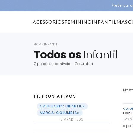
Frete para
ACESSÓRIOS
FEMININO
INFANTIL
MASC
HOME
INFANTIL
›
Todos os
Infantil
2 peças disponíveis — Columbia
Most
FILTROS ATIVOS
×
CATEGORIA: INFANTIL
COLU
×
MARCA: COLUMBIA
Conj
LIMPAR TUDO
7-8 a
a part