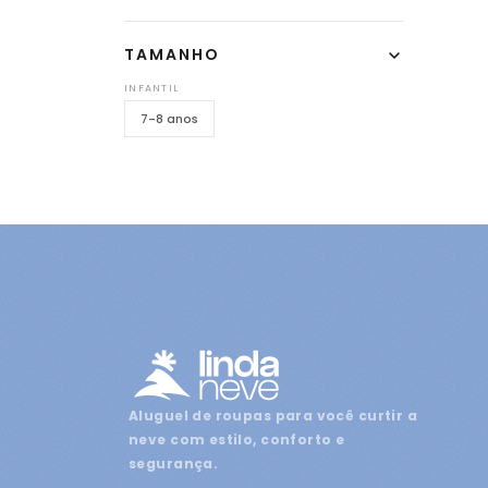
TAMANHO
INFANTIL
7-8 anos
Aluguel de roupas para você curtir a
neve com estilo, conforto e
segurança.