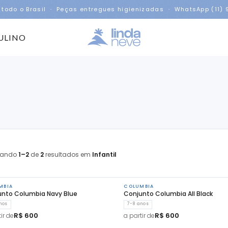
 todo o Brasil · Peças entregues higienizadas · WhatsApp (11)
ULINO
rando
1–2
de
2
resultados em
Infantil
MBIA
COLUMBIA
unto Columbia Navy Blue
Conjunto Columbia All Black
nos
7-8 anos
R$ 600
R$ 600
ir de
a partir de