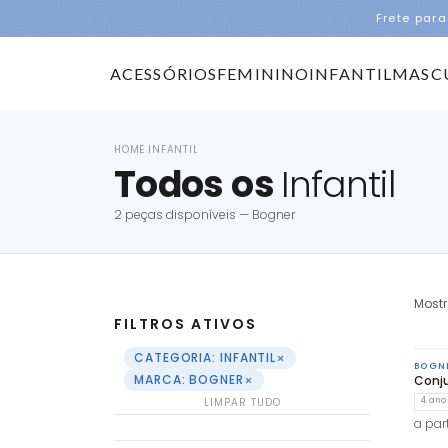
Frete para
ACESSÓRIOS
FEMININO
INFANTIL
MASC
HOME
INFANTIL
›
Todos os
Infantil
2 peças disponíveis — Bogner
Most
FILTROS ATIVOS
×
CATEGORIA: INFANTIL
BOGN
×
MARCA: BOGNER
Conju
LIMPAR TUDO
4 ano
a part