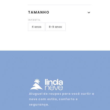
TAMANHO
INFANTIL
4 anos
8-9 anos
Aluguel de roupas para você curtir a
neve com estilo, conforto e
segurança.