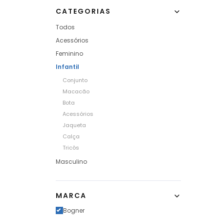
CATEGORIAS
Todos
Acessórios
Feminino
Infantil
Conjunto
Macacão
Bota
Acessórios
Jaqueta
Calça
Tricôs
Masculino
MARCA
Bogner