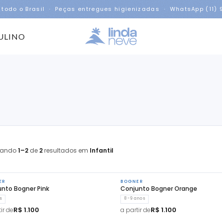
 todo o Brasil · Peças entregues higienizadas · WhatsApp (11)
ULINO
rando
1–2
de
2
resultados em
Infantil
ER
BOGNER
nto Bogner Pink
Conjunto Bogner Orange
s
8-9 anos
R$ 1.100
R$ 1.100
ir de
a partir de