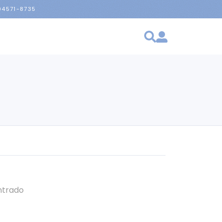
 94571-8735
ntrado