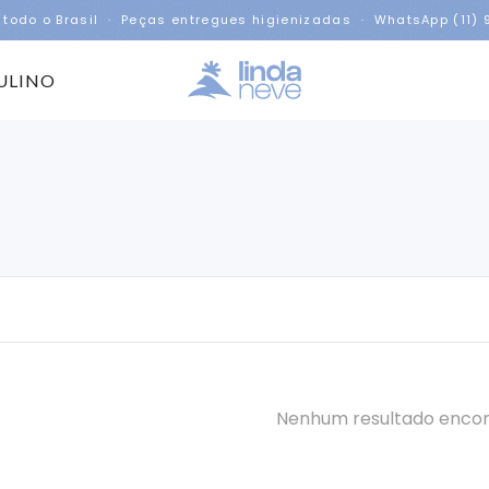
 todo o Brasil · Peças entregues higienizadas · WhatsApp (11)
ULINO
Nenhum resultado enco