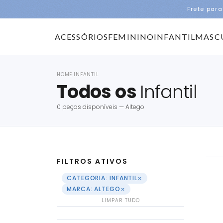
Frete para
ACESSÓRIOS
FEMININO
INFANTIL
MASC
HOME
INFANTIL
›
Todos os
Infantil
0 peças disponíveis — Altego
FILTROS ATIVOS
×
CATEGORIA: INFANTIL
×
MARCA: ALTEGO
LIMPAR TUDO