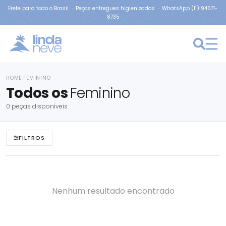
Frete para todo o Brasil · Peças entregues higienizadas · WhatsApp (11) 94571-
8735
HOME
FEMININO
›
Todos os
Feminino
0 peças disponíveis
FILTROS
Nenhum resultado encontrado