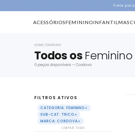
Frete para
ACESSÓRIOS
FEMININO
INFANTIL
MASC
HOME
FEMININO
›
Todos os
Feminino
0 peças disponíveis — Cordova
FILTROS ATIVOS
×
CATEGORIA: FEMININO
×
SUB-CAT: TRICO
×
MARCA: CORDOVA
LIMPAR TUDO