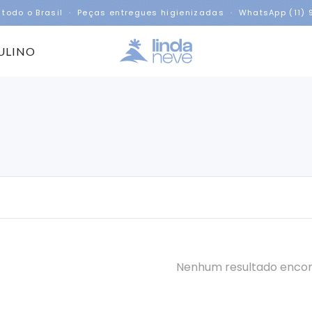
 todo o Brasil · Peças entregues higienizadas · WhatsApp (11)
ULINO
Nenhum resultado enco