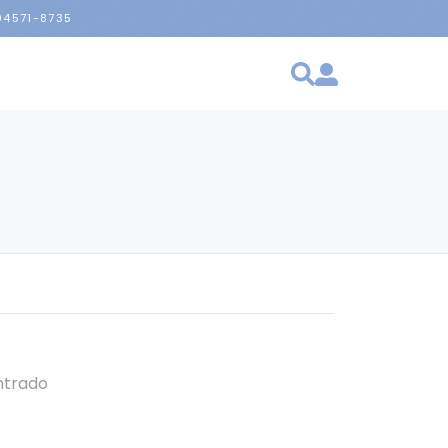
 94571-8735
ntrado