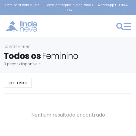
Frete para todo o Brasil · Peças entregues higienizadas · WhatsApp (11) 94571-
8735
HOME
FEMININO
›
Todos os
Feminino
0 peças disponíveis
FILTROS
Nenhum resultado encontrado