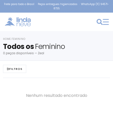
Frete para todo o Brasil · Peças entregues higienizadas · WhatsApp (11) 94571-
8735
HOME
FEMININO
›
Todos os
Feminino
0 peças disponíveis — Zeal
FILTROS
Nenhum resultado encontrado