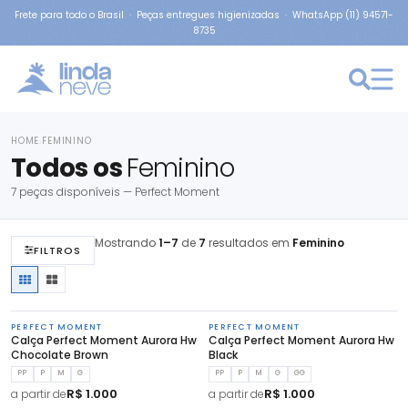
Frete para todo o Brasil · Peças entregues higienizadas · WhatsApp (11) 94571-
8735
HOME
FEMININO
›
Todos os
Feminino
7 peças disponíveis — Perfect Moment
Mostrando
1–7
de
7
resultados em
Feminino
FILTROS
PERFECT MOMENT
PERFECT MOMENT
Calça Perfect Moment Aurora Hw
Calça Perfect Moment Aurora Hw
Chocolate Brown
Black
PP
P
M
G
PP
P
M
G
GG
R$ 1.000
R$ 1.000
a partir de
a partir de