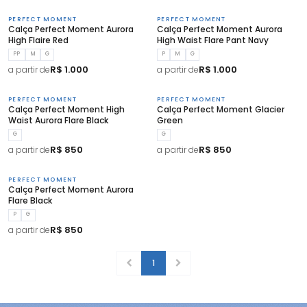
PERFECT MOMENT
PERFECT MOMENT
Calça Perfect Moment Aurora
Calça Perfect Moment Aurora
High Flaire Red
High Waist Flare Pant Navy
PP
M
G
P
M
G
R$ 1.000
R$ 1.000
a partir de
a partir de
PERFECT MOMENT
PERFECT MOMENT
Calça Perfect Moment High
Calça Perfect Moment Glacier
Waist Aurora Flare Black
Green
G
G
R$ 850
R$ 850
a partir de
a partir de
PERFECT MOMENT
Calça Perfect Moment Aurora
Flare Black
P
G
R$ 850
a partir de
1