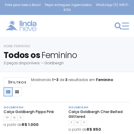
Frete para todo o Brasil · Peças entregues higienizadas · WhatsApp (11) 94571-
8735
HOME
FEMININO
›
Todos os
Feminino
3 peças disponíveis — Goldbergh
Mostrando
1–3
de
3
resultados em
Feminino
FILTROS
GOLDBERGH
GOLDBERGH
Calça Goldbergh Pippa Pink
Calça Goldbergh Cher Belted
Glittered
PP
M
G
P
M
G
R$ 1.000
a partir de
R$ 850
a partir de