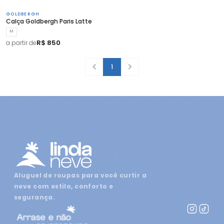
GOLDBERGH
Calça Goldbergh Paris Latte
M
R$ 850
a partir de
1
Aluguel de roupas para você curtir a
neve com estilo, conforto e
segurança.