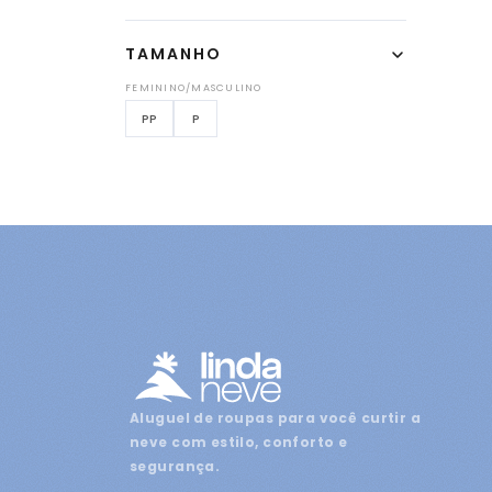
TAMANHO
FEMININO/MASCULINO
PP
P
Aluguel de roupas para você curtir a
neve com estilo, conforto e
segurança.