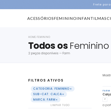
Frete para
ACESSÓRIOS
FEMININO
INFANTIL
MASC
HOME
FEMININO
›
Todos os
Feminino
2 peças disponíveis — Farm
Most
FILTROS ATIVOS
×
CATEGORIA: FEMININO
FARM
×
SUB-CAT: CALCA
Calça
×
MARCA: FARM
P
a part
LIMPAR TUDO