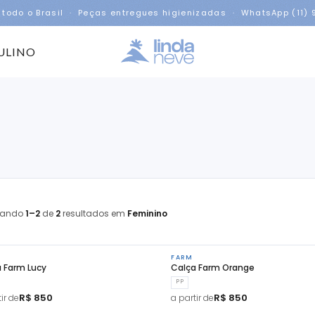
 todo o Brasil · Peças entregues higienizadas · WhatsApp (11)
ULINO
rando
1–2
de
2
resultados em
Feminino
FARM
 Farm Lucy
Calça Farm Orange
PP
R$ 850
R$ 850
ir de
a partir de