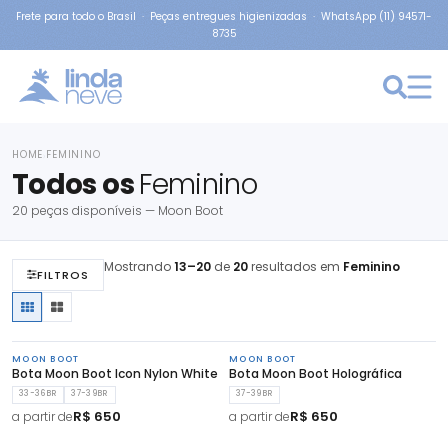
Frete para todo o Brasil · Peças entregues higienizadas · WhatsApp (11) 94571-
8735
HOME
FEMININO
›
Todos os
Feminino
20 peças disponíveis — Moon Boot
Mostrando
13–20
de
20
resultados em
Feminino
FILTROS
MOON BOOT
MOON BOOT
Bota Moon Boot Icon Nylon White
Bota Moon Boot Holográfica
33-36BR
37-39BR
37-39BR
R$ 650
R$ 650
a partir de
a partir de