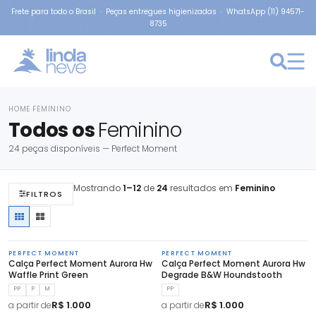
Frete para todo o Brasil · Peças entregues higienizadas · WhatsApp (11) 94571-
8735
HOME
FEMININO
›
Todos os
Feminino
24 peças disponíveis — Perfect Moment
Mostrando
1–12
de
24
resultados em
Feminino
FILTROS
PERFECT MOMENT
PERFECT MOMENT
Calça Perfect Moment Aurora Hw
Calça Perfect Moment Aurora Hw
Waffle Print Green
Degrade B&W Houndstooth
PP
P
M
PP
R$ 1.000
R$ 1.000
a partir de
a partir de