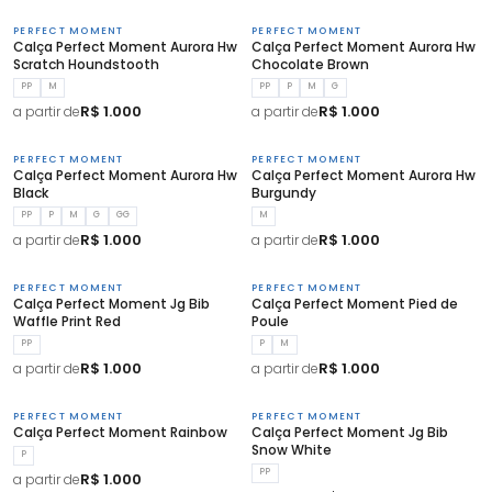
PERFECT MOMENT
PERFECT MOMENT
Calça Perfect Moment Aurora Hw
Calça Perfect Moment Aurora Hw
Scratch Houndstooth
Chocolate Brown
PP
M
PP
P
M
G
R$ 1.000
R$ 1.000
a partir de
a partir de
PERFECT MOMENT
PERFECT MOMENT
Calça Perfect Moment Aurora Hw
Calça Perfect Moment Aurora Hw
Black
Burgundy
PP
P
M
G
GG
M
R$ 1.000
R$ 1.000
a partir de
a partir de
PERFECT MOMENT
PERFECT MOMENT
Calça Perfect Moment Jg Bib
Calça Perfect Moment Pied de
Waffle Print Red
Poule
PP
P
M
R$ 1.000
R$ 1.000
a partir de
a partir de
PERFECT MOMENT
PERFECT MOMENT
Calça Perfect Moment Rainbow
Calça Perfect Moment Jg Bib
Snow White
P
PP
R$ 1.000
a partir de