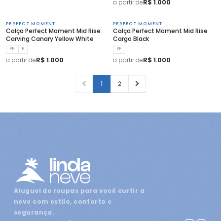
R$ 1.000
a partir de
PERFECT MOMENT
PERFECT MOMENT
Calça Perfect Moment Mid Rise
Calça Perfect Moment Mid Rise
Carving Canary Yellow White
Cargo Black
PP
P
PP
R$ 1.000
R$ 1.000
a partir de
a partir de
1
2
Aluguel de roupas para você curtir a
neve com estilo, conforto e
segurança.