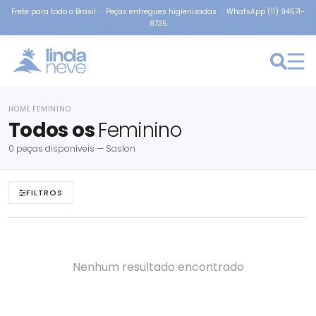
Frete para todo o Brasil · Peças entregues higienizadas · WhatsApp (11) 94571-
8735
HOME
FEMININO
›
Todos os
Feminino
0 peças disponíveis — Saslon
FILTROS
Nenhum resultado encontrado