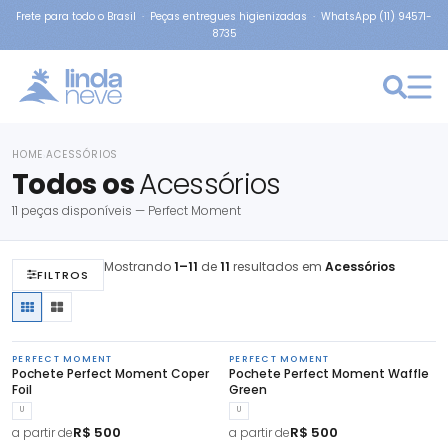
Frete para todo o Brasil · Peças entregues higienizadas · WhatsApp (11) 94571-
8735
HOME
ACESSÓRIOS
›
Todos os
Acessórios
11 peças disponíveis — Perfect Moment
Mostrando
1–11
de
11
resultados em
Acessórios
FILTROS
PERFECT MOMENT
PERFECT MOMENT
Pochete Perfect Moment Coper
Pochete Perfect Moment Waffle
Foil
Green
U
U
R$ 500
R$ 500
a partir de
a partir de