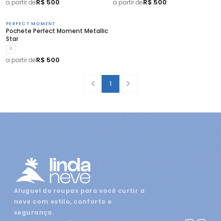
R$ 500
R$ 500
a partir de
a partir de
PERFECT MOMENT
Pochete Perfect Moment Metallic
Star
U
R$ 500
a partir de
1
Aluguel de roupas para você curtir a
neve com estilo, conforto e
segurança.