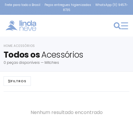
Frete para todo o Brasil · Peças entregues higienizadas · WhatsApp (11) 94571-
8735
HOME
ACESSÓRIOS
›
Todos os
Acessórios
0 peças disponíveis — Mitchies
FILTROS
Nenhum resultado encontrado