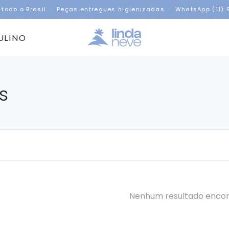
 todo o Brasil · Peças entregues higienizadas · WhatsApp (11)
ULINO
s
Nenhum resultado enco