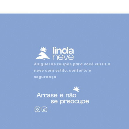
Aluguel de roupas para você curtir a
neve com estilo, conforto e
segurança.