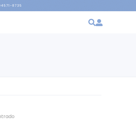
 94571-8735
ntrado