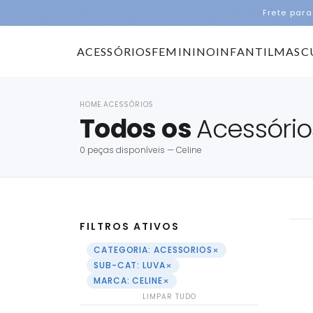
Frete para
ACESSÓRIOS
FEMININO
INFANTIL
MASC
HOME
ACESSÓRIOS
›
Todos os
Acessório
0 peças disponíveis — Celine
FILTROS ATIVOS
×
CATEGORIA: ACESSORIOS
×
SUB-CAT: LUVA
×
MARCA: CELINE
LIMPAR TUDO