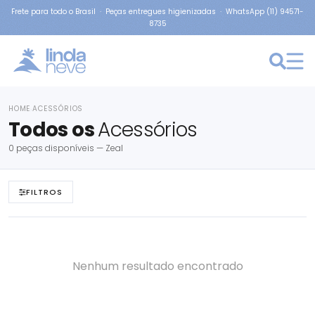
Frete para todo o Brasil · Peças entregues higienizadas · WhatsApp (11) 94571-
8735
HOME
ACESSÓRIOS
›
Todos os
Acessórios
0 peças disponíveis — Zeal
FILTROS
Nenhum resultado encontrado