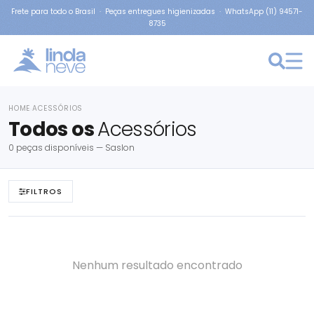
Frete para todo o Brasil · Peças entregues higienizadas · WhatsApp (11) 94571-
8735
HOME
ACESSÓRIOS
›
Todos os
Acessórios
0 peças disponíveis — Saslon
FILTROS
Nenhum resultado encontrado