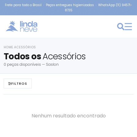
Frete para todo o Brasil · Peças entregues higienizadas · WhatsApp (11) 94571-
8735
HOME
ACESSÓRIOS
›
Todos os
Acessórios
0 peças disponíveis — Saslon
FILTROS
Nenhum resultado encontrado