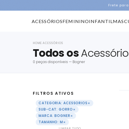
Frete para
ACESSÓRIOS
FEMININO
INFANTIL
MASC
HOME
ACESSÓRIOS
›
Todos os
Acessório
0 peças disponíveis — Bogner
FILTROS ATIVOS
×
CATEGORIA: ACESSORIOS
×
SUB-CAT: GORRO
×
MARCA: BOGNER
×
TAMANHO: M
LIMPAR TUDO