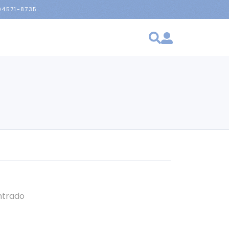
 94571-8735
ntrado