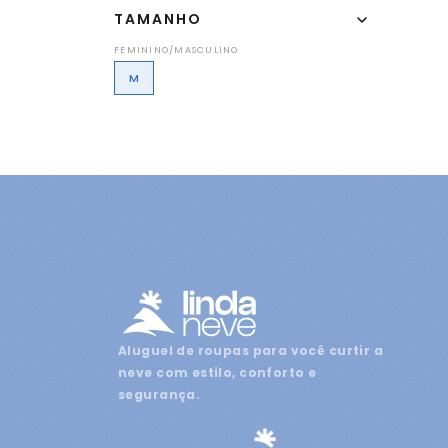
TAMANHO
FEMININO/MASCULINO
M
Aluguel de roupas para você curtir a
neve com estilo, conforto e
segurança.