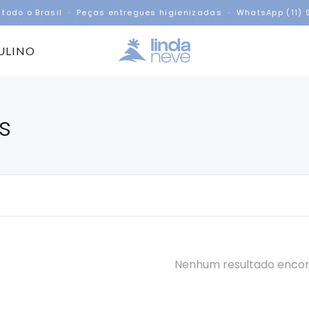
 todo o Brasil · Peças entregues higienizadas · WhatsApp (11)
ULINO
s
Nenhum resultado enco