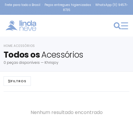
Frete para todo o Brasil · Peças entregues higienizadas · WhatsApp (11) 94571-
8735
HOME
ACESSÓRIOS
›
Todos os
Acessórios
0 peças disponíveis — Khrisjoy
FILTROS
Nenhum resultado encontrado