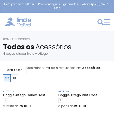
Frete para todo o Brasil · Peças entregues higienizadas · WhatsApp (11) 94571-
8735
HOME
ACESSÓRIOS
›
Todos os
Acessórios
4 peças disponíveis — Altego
Mostrando
1–4
de
4
resultados em
Acessórios
FILTROS
ALTEGO
ALTEGO
Goggle Altego Candy Frost
Goggle Altego Mint Frost
U
U
R$ 800
R$ 800
a partir de
a partir de