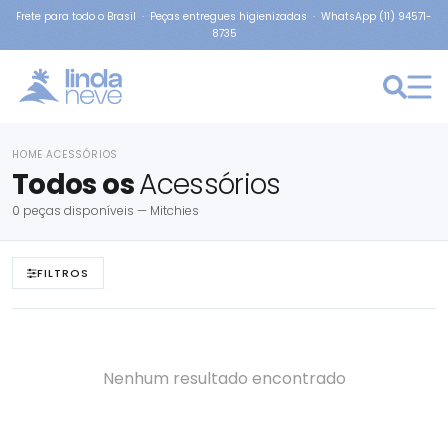
Frete para todo o Brasil · Peças entregues higienizadas · WhatsApp (11) 94571-
8735
HOME
ACESSÓRIOS
›
Todos os
Acessórios
0 peças disponíveis — Mitchies
FILTROS
Nenhum resultado encontrado