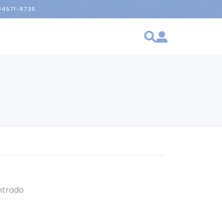
 94571-8735
ntrado