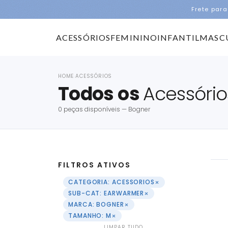
Frete para
ACESSÓRIOS
FEMININO
INFANTIL
MASC
HOME
ACESSÓRIOS
›
Todos os
Acessório
0 peças disponíveis — Bogner
FILTROS ATIVOS
×
CATEGORIA: ACESSORIOS
×
SUB-CAT: EARWARMER
×
MARCA: BOGNER
×
TAMANHO: M
LIMPAR TUDO