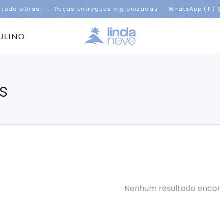
 todo o Brasil · Peças entregues higienizadas · WhatsApp (11)
ULINO
s
Nenhum resultado enco