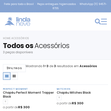
Frete para todo o Brasil · Peças entregues higienizadas · WhatsApp (11) 94571-
8735
HOME
ACESSÓRIOS
›
Todos os
Acessórios
3 peças disponíveis
Mostrando
1–3
de
3
resultados em
Acessórios
FILTROS
PERFECT MOMENT
MITCHIES
Chapéu Perfect Moment Trapper
Chapéu Mitches Black
Black
U
U
R$ 300
a partir de
R$ 300
a partir de