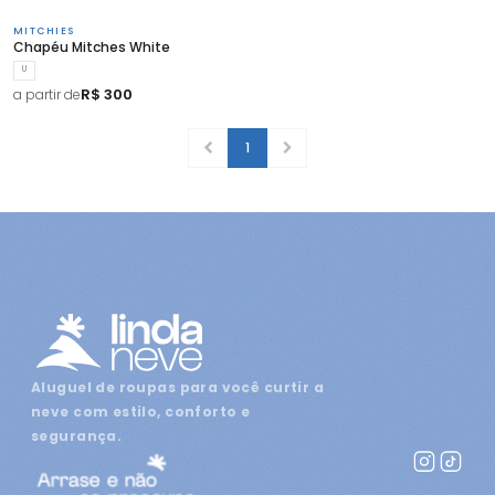
MITCHIES
Chapéu Mitches White
U
R$ 300
a partir de
1
Aluguel de roupas para você curtir a
neve com estilo, conforto e
segurança.