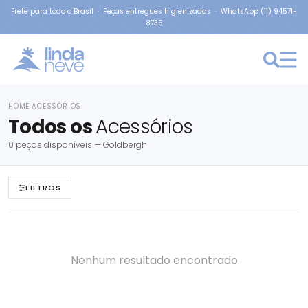
Frete para todo o Brasil · Peças entregues higienizadas · WhatsApp (11) 94571-
8735
HOME
ACESSÓRIOS
›
Todos os
Acessórios
0 peças disponíveis — Goldbergh
FILTROS
Nenhum resultado encontrado