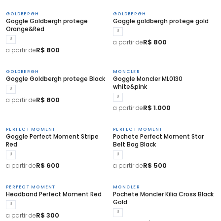
GOLDBERGH
GOLDBERGH
Goggle Goldbergh protege
Goggle goldbergh protege gold
Orange&Red
U
U
R$ 800
a partir de
R$ 800
a partir de
GOLDBERGH
MONCLER
Goggle Goldbergh protege Black
Goggle Moncler ML0130
white&pink
U
U
R$ 800
a partir de
R$ 1.000
a partir de
PERFECT MOMENT
PERFECT MOMENT
Goggle Perfect Moment Stripe
Pochete Perfect Moment Star
Red
Belt Bag Black
U
U
R$ 600
R$ 500
a partir de
a partir de
PERFECT MOMENT
MONCLER
Headband Perfect Moment Red
Pochete Moncler Kilia Cross Black
Gold
U
U
R$ 300
a partir de