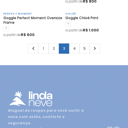
R$ 800
a partir de
PERFECT MOMENT
CHLOÉ
Goggle Perfect Moment Oversize
Goggle Chloé Print
Frame
U
U
R$ 1.000
a partir de
R$ 600
a partir de
1
2
3
4
5
Aluguel de roupas para você curtir a
neve com estilo, conforto e
segurança.