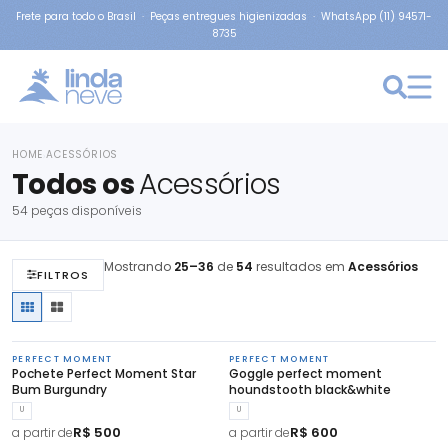
Frete para todo o Brasil · Peças entregues higienizadas · WhatsApp (11) 94571-
8735
HOME
ACESSÓRIOS
›
Todos os
Acessórios
54 peças disponíveis
Mostrando
25–36
de
54
resultados em
Acessórios
FILTROS
PERFECT MOMENT
PERFECT MOMENT
Pochete Perfect Moment Star
Goggle perfect moment
Bum Burgundry
houndstooth black&white
U
U
R$ 500
R$ 600
a partir de
a partir de