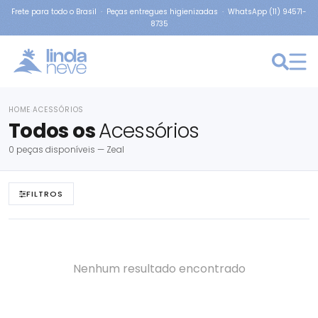
Frete para todo o Brasil · Peças entregues higienizadas · WhatsApp (11) 94571-
8735
HOME
ACESSÓRIOS
›
Todos os
Acessórios
0 peças disponíveis — Zeal
FILTROS
Nenhum resultado encontrado