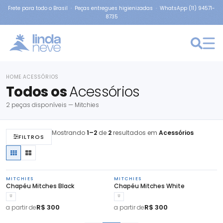
Frete para todo o Brasil · Peças entregues higienizadas · WhatsApp (11) 94571-
8735
HOME
ACESSÓRIOS
›
Todos os
Acessórios
2 peças disponíveis — Mitchies
Mostrando
1–2
de
2
resultados em
Acessórios
FILTROS
MITCHIES
MITCHIES
Chapéu Mitches Black
Chapéu Mitches White
U
U
R$ 300
R$ 300
a partir de
a partir de